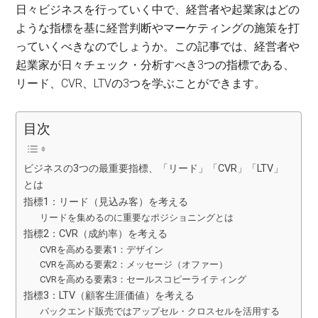
マ
日々ビジネスを行っていく中で、経営者や起業家はどの
ー
ような指標を基に経営判断やマーケティングの施策を打
ケ
っていくべきなのでしょうか。この記事では、経営者や
テ
起業家が日々チェック・分析すべき3つの指標である、
ィ
リード、CVR、LTVの3つを学ぶことができます。
ン
グ
目次
ビジネスの3つの最重要指標、「リード」「CVR」「LTV」
とは
指標1：リード（見込み客）を考える
リードを集めるのに重要なポジショニングとは
指標2：CVR（成約率）を考える
CVRを高める要素1：デザイン
CVRを高める要素2：メッセージ（オファー）
CVRを高める要素3：セールスコピーライティング
指標3：LTV（顧客生涯価値）を考える
バックエンド販売ではアップセル・クロスセルを活用する