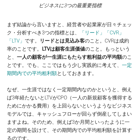
ビジネスに3つの最重要指標
まず結論から言いますと、経営者や起業家が日々チェッ
ク・分析すべき3つの指標とは、
「リード」「CVR」
「LTV」
です。
リードとは見込み客
のこと。CVRは成約
率のことです。
LTVは顧客生涯価値
のこと。もっという
と、
一人の顧客が一生涯にもたらす粗利益の平均額
のこ
とです。でも、ここではもう少し実践的に考えて、
一定
期間内での平均粗利額
としておきます。
なぜ、一生涯ではなく一定期間内なのかというと、例え
ば3年経たないとLTVがCPO（一人の新規顧客を獲得する
ためにかかる費用）を上回らないというようなビジネス
モデルでは、キャッシュフローが回らず倒産してしまい
ますよね。そのため、例えば3か月間といったように一
定の期間を設けて、その期間内での平均粗利額を計算す
るのです。