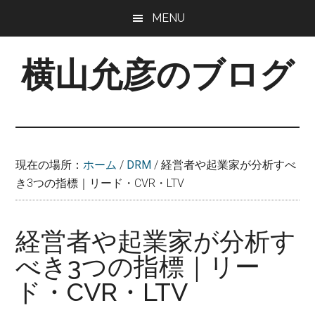
Skip
MENU
to
main
横山允彦のブログ
content
ひ
と
り
起
現在の場所：
ホーム
/
DRM
/
経営者や起業家が分析すべ
業
き3つの指標｜リード・CVR・LTV
家
の
た
経営者や起業家が分析す
め
べき3つの指標｜リー
の
実
ド・CVR・LTV
践